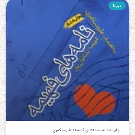
خبرها
چاپ هشتم «نامه‌هاي فهيمه» عليرضا كمري