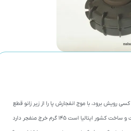
ی رویش برود، با موج انفجارش پا را از زیر زانو قطع
می کند. این مین نام اصلی اش Ts50 است و ساخت کشور ایتالیا است 145 گرم خرج منفجر دارد