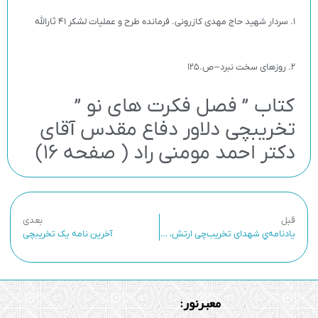
1. سردار شهید حاج مهدی کازرونی. فرمانده طرح و عملیات لشکر 41 ثارالله
2. روزهای سخت نبرد
–
ص.125
کتاب ” فصل فکرت های نو ”
تخریبچی دلاور دفاع مقدس آقای
دکتر احمد مومنی راد ( صفحه 16)
قبل
بعدی
يادنامه‌ي شهدای تخریب‌چی ارتش، به روایت گری تخریبچی شاپور شیردل(21)
آخرین نامه یک تخریبچی
معبرنور: