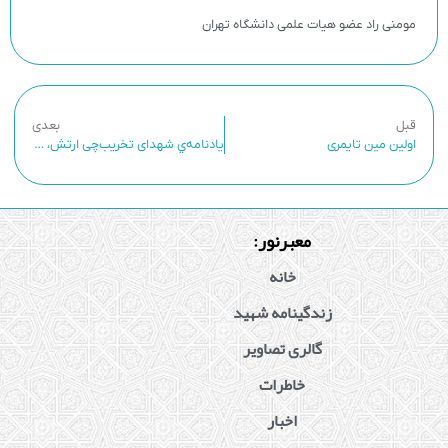
مومنی راد عضو هیات علمی دانشگاه تهران
قبل
بعدی
اولین مین تایمری
يادنامه‌ي شهدای تخریب‌چی ارتش، به روایت گری تخریبچی شاپور شیردل(3)
معبرنور:
خانه
زندگینامه شهید
گالری تصاویر
خاطرات
اخبار