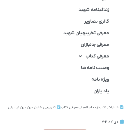
زندگینامه شهید
گالری تصاویر
معرفی تخریبچیان شهید
معرفی جانبازان
معرفی کتاب
وصیت نامه ها
ویژه نامه
یاد یاران
خاطرات
,
کتاب ازدحام انفجار
,
معرفی کتاب
تخریبچی
,
ضامن مین
,
مین کپسولی
دی ۲۷, ۱۴۰۳