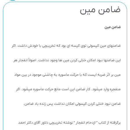
ضامن مین
ضامن مین
ضامن­های مین کپسولی توی کیسه­ ای بود که تخریب­چی با خودش داشت. اگر
این ضامن­ها نبود امکان خنثی کردن مین­ ها وجود نداشت. اصولاً انفجار هر
مین بر اثر ضربه ­ایست که با حرکت ماسوره به چاشنی موجود در بین مواد
منفجره وارد می­شود. کار ضامن این است مانع حرکت ماسوره می­شود. اگر
ضامن نبود خنثی کردن کپسولی امکان نداشت پس زنده باد ضامن.
برگرفته از کتاب ” ازدحام انفجار ” نوشته تخریبچی دلاور آقای دکتر احمد