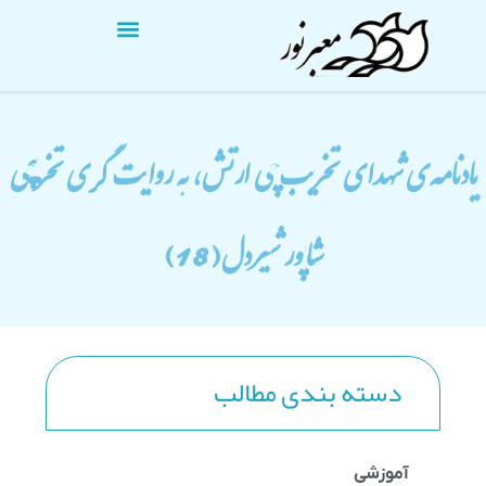
يادنامه‌ي شهدای تخریب‌چی ارتش، به روایت گری تخریبچی
شاپور شیردل(18)
دسته بندی مطالب
آموزشی