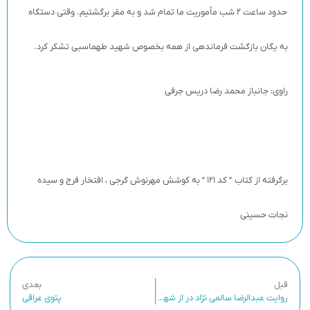
حدود ساعت 2 شب مأموریت ما تمام شد و به مقر برگشتیم. وقتی دستگاه
به یگان بازگشت فرماندهی از همه بخصوص شهید طهماسبی تشکر کرد.
راوی: جانباز محمد رضا دریس جرفی
برگرفته از کتاب ” کد 121 ” به کوشش مهرنوش گرجی ، افتخار فرج و سیده
نجات حسینی
قبل
بعدی
روایت عبدالرضا سالمی نژاد در از شهید علیرضا خیاط ویس (10)
پتوی عراقی