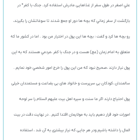
علي اصغر در طول سفر از غذاهایی مادرش استفاده کرد. جنگ با كفر* در
بازگشت از سفر زماني كه بچه ها دور او جمع شدند تا سوغاتشان را بگيرند،
رو بچه ها کرد و گفت : بچه ها این پول در اختیار من بود . اما در کشور ما که
متعلق به امام زمان (عج‌)‌ هست و در جنگ با کفر ،مردمي هستند كه به اين
پول نياز دارند ،صحيح نبود كه من اين پول را خرج امور شخصي خود نمايم .
سالمندان ،کودکان بی سرپرست و خانواد های بی بضاعت و مستمندان خیلی
پول احتیاج دارند اگر ما سنت و سیره اهل بیت علیهم السلام را سر لوحه
امورات خود قرار دهیم باید به مولایمان اقتدا کنیم . در نهایت دقت در بیت
المال را داشته باشیم ودر هر جایی كه نياز بیشتری به آن شد ، استفاده