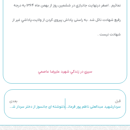
نمائيم . اصغر درنهايت جانبازي در ششمين روز از بهمن ماه 1364 به درجه
رفيع شهادت نائل شد .به راستی پاداش پیروی کردن از ولایت،پاداشي غير از
شهادت نيست .
سيري در زندگي شهيد عليرضا عاصمي
قبل
بعدی
سردارشهید عبدالعلی ناظم پور فرمانده گردان تخريب لشكر 33 المهدي (عج)
دلنوشته ای جانسوز از دختر سردار شهید محمد رحیم بردبار فرمانده تخریب لشکر 25 کربلا