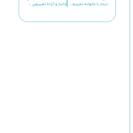
دیدار با خانواده تخریبچی شهید غلامرضا جوان
جانباز و آزاده تخریبچی مصطفی اردیبهشت در بستر بیماری