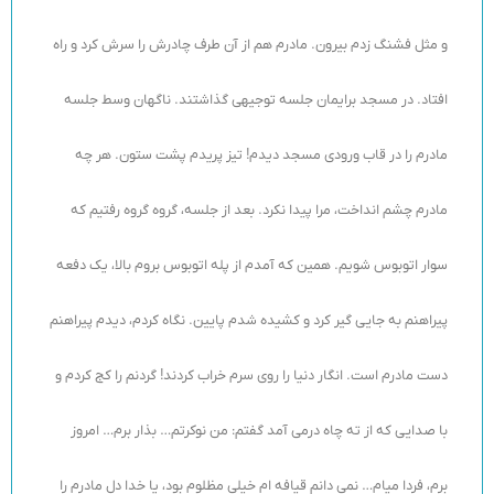
و مثل فشنگ زدم بیرون. مادرم هم از آن طرف چادرش را سرش کرد و راه
افتاد. در مسجد برایمان جلسه توجیهی گذاشتند. ناگهان وسط جلسه
مادرم را در قاب ورودی مسجد دیدم! تیز پریدم پشت ستون. هر چه
مادرم چشم انداخت، مرا پیدا نکرد. بعد از جلسه، گروه گروه رفتیم که
سوار اتوبوس شویم. همین که آمدم از پله اتوبوس بروم بالا، یک دفعه
پیراهنم به جایی گیر کرد و کشیده شدم پایین. نگاه کردم، دیدم پیراهنم
دست مادرم است. انگار دنیا را روی سرم خراب کردند! گردنم را کج کردم و
با صدایی که از ته چاه درمی آمد گفتم: من نوکرتم… بذار برم… امروز
برم، فردا میام… نمی دانم قیافه ام خیلی مظلوم بود، یا خدا دل مادرم را