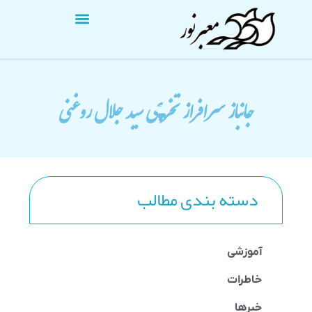
جانباز سرافراز تخریبچی سید جلال روغنی
دسته بندی مطالب
آموزشی
خاطرات
خبرها