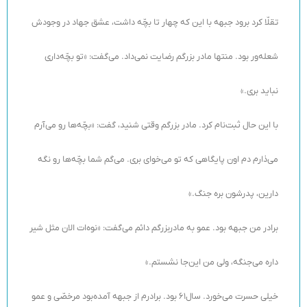
تقلّا کرد برود جبهه با این که چهار تا بچّه داشت، عشق جهاد در وجودش
شعله‌ور بود. منتها مادر بزرگم رضایت نمی‌داد. می‌گفت: «تو بچّه‌داری
نباید بری.»
با این حال ثبت‌نام کرد. مادر بزرگم وقتی شنید، گفت: «بچّه‌ها رو می‌آرم
می‌ذارم دم اون پایگاهی که تو می‌خوای بری. می‌گم شما بچّه‌ها رو نگه
‌دارین، پدرشون بره جنگ.»
برادر من جبهه بود. عمو به مادربزرگم دائم می‌گفت: «نوه‌ات الان مثل شیر
داره می‌جنگه، ولی من این‌جا نشستم.»
خیلی حسرت می‌خورد. سال61 بود. برادرم از جبهه آمده‌بود مرخصّی و عمو