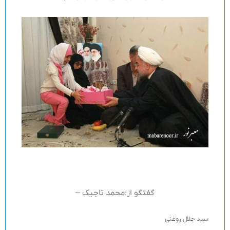
گفتگو از:محمد تاجیک –
سید جلال روغنی