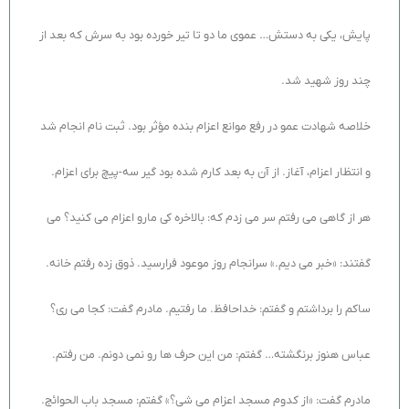
پایش، یکی به دستش… عموی ما دو تا تیر خورده بود به سرش که بعد از
چند روز شهید شد.
خلاصه شهادت عمو در رفع موانع اعزام بنده مؤثر بود. ثبت نام انجام شد
و انتظار اعزام، آغاز. از آن به بعد کارم شده بود گیر سه-پیچ برای اعزام.
هر از گاهی می رفتم سر می زدم که: بالاخره کی مارو اعزام می کنید؟ می
گفتند: «خبر می دیم.» سرانجام روز موعود فرارسید. ذوق زده رفتم خانه.
ساکم را برداشتم و گفتم: خداحافظ. ما رفتیم. مادرم گفت: کجا می ری؟
عباس هنوز برنگشته… گفتم: من این حرف ها رو نمی دونم. من رفتم.
مادرم گفت: «از کدوم مسجد اعزام می شی؟» گفتم: مسجد باب الحوائج.