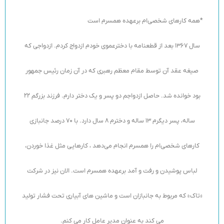
*همه کارهای شخصی‌ام برعهده همسرم است
سال 1367 بعد از قطعنامه با دخترعموی خودم ازدواج کردم. ازدواجی که
صیغه عقد آن توسط مقام معظم رهبری که در آن زمان رئیس جمهور
بود خوانده شد. حاصل ازدواجم دو پسر و یک دختر دارم. فرزند بزرگم 22
ساله، پسر دیگرم 13 ساله و دخترم 8 سال دارد. با 70 درصد جانبازی
کارهای شخصی‌ام را همسرم انجام می‌دهد ، کارهایی مثل غذا خوردن،
لباس پوشیدن و رفت و آمد برعهده همسرم است. الان نیز در شرکت
«تاک» که مربوط به جانبازان است و ماشین های آبیاری تحت فشار تولید
می کند به عنوان مدیر عامل کار می کنم.