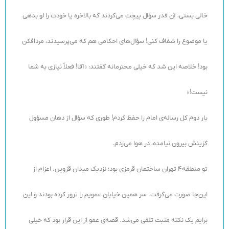
خالی بستی، آن قدر سؤال پیچت می‌کردند که بالاخره یا خودت را لو بدهی
یا موضوع را شفاف کنی! سؤال‌های احکامی هم که می‌پرسیدند، مردافکن
بود! خلاصه این شد که خیلی محترمانه گفتند: «آقا! فعلاً نیازی به شما
نیست!»
بار دوم کل رساله‌ی امام را حفظ کردم! طوری که سؤال از دهان مسؤول
گزینش بیرون نیامده، در هوا می‌زدم.
تو منطقه4 تهران ساختمان قرمزی بود؛ نزدیک میدان قزوین. اعزام از
این‌جا صورت می‌گرفت. سر همین خیابان عمویم را ترور کرده ‌بودند و این
برایم یک نکته مثبت تلقی می‌شد. قصه‌ی عمو از این قرار بود که خیلی